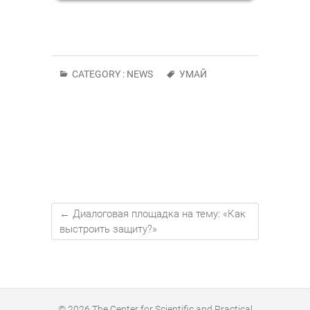
CATEGORY :
NEWS
УМАЙ
←
Диалоговая площадка на тему: «Как
выстроить защиту?»
© 2026
The Center for Scientific and Practical